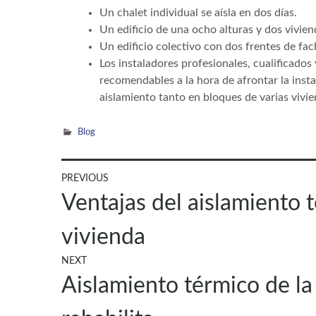
Un chalet individual se aísla en dos días.
Un edificio de una ocho alturas y dos viviend
Un edificio colectivo con dos frentes de fac
Los instaladores profesionales, cualificado
recomendables a la hora de afrontar la insta
aislamiento tanto en bloques de varias vivi
Blog
Navegación
PREVIOUS
Previous
Ventajas del aislamiento 
de
post:
entradas
vivienda
NEXT
Next
Aislamiento térmico de la
post: