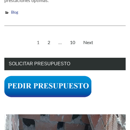
prestaciones óptimas.
Blog
Paginación
1
2
…
10
Next
Page
Page
Page
de
entradas
SOLICITAR PRESUPUESTO