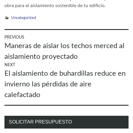
obra para el aislamiento sostenible de tu edificio.
Uncategorized
Navegación
PREVIOUS
Previous
Maneras de aislar los techos merced al
de
post:
entradas
aislamiento proyectado
NEXT
Next
El aislamiento de buhardillas reduce en
post:
invierno las pérdidas de aire
calefactado
SOLICITAR PRESUPUESTO