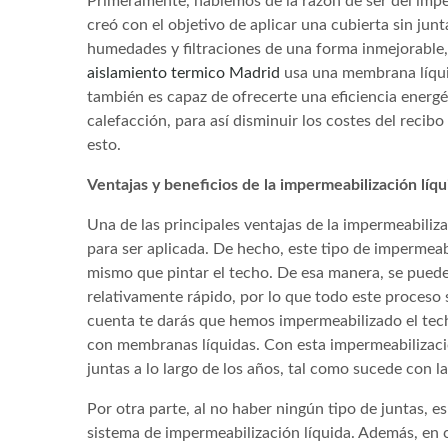
Primeramente, hablemos de la razón de ser del impe
creó con el objetivo de aplicar una cubierta sin jun
humedades y filtraciones de una forma inmejorable,
aislamiento termico Madrid
usa una membrana líquid
también es capaz de ofrecerte una eficiencia energé
calefacción, para así disminuir los costes del recib
esto.
Ventajas y beneficios de la impermeabilización líqu
Una de las principales ventajas de la impermeabiliz
para ser aplicada. De hecho, este tipo de impermeabil
mismo que pintar el techo. De esa manera, se puede
relativamente rápido, por lo que todo este proceso 
cuenta te darás que hemos impermeabilizado el tech
con membranas líquidas. Con esta impermeabilizació
juntas a lo largo de los años, tal como sucede con l
Por otra parte, al no haber ningún tipo de juntas, 
sistema de impermeabilización líquida. Además, en 